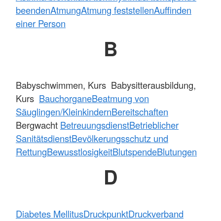
beenden
Atmung
Atmung feststellen
Auffinden
einer Person
B
Babyschwimmen, Kurs Babysitterausbildung,
Kurs
Bauchorgane
Beatmung von
Säuglingen/Kleinkindern
Bereitschaften
Bergwacht
Betreuungsdienst
Betrieblicher
Sanitätsdienst
Bevölkerungsschutz und
Rettung
Bewusstlosigkeit
Blutspende
Blutungen
D
Diabetes Mellitus
Druckpunkt
Druckverband