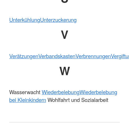
Unterkühlung
Unterzuckerung
V
Verätzungen
Verbandskasten
Verbrennungen
Vergift
W
Wasserwacht
Wiederbelebung
Wiederbelebung
bei Kleinkindern
Wohlfahrt und Sozialarbeit