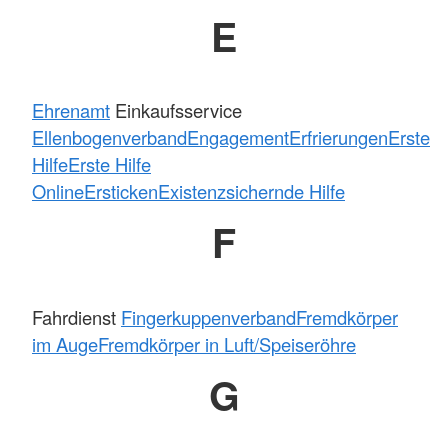
E
Ehrenamt
Einkaufsservice
Ellenbogenverband
Engagement
Erfrierungen
Erste
Hilfe
Erste Hilfe
Online
Ersticken
Existenzsichernde Hilfe
F
Fahrdienst
Fingerkuppenverband
Fremdkörper
im Auge
Fremdkörper in Luft/Speiseröhre
G