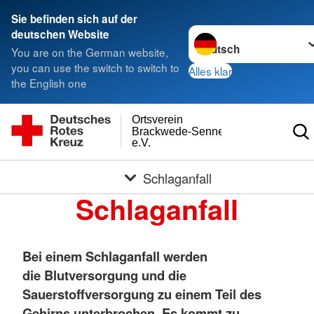
Sie befinden sich auf der
Sprache wechseln zu
deutschen Website
You are on the German website,
you can use the switch to switch to
Alles klar
the English one
Ortsverein
Brackwede-Senneraum
e.V.
Schlaganfall
Schlaganfall
Bei einem Schlaganfall werden
die Blutversorgung und die
Sauerstoffversorgung zu einem Teil des
Gehirns unterbrochen. Es kommt zu