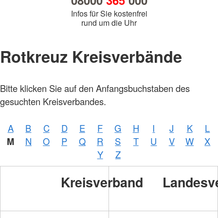
08000
365
000
Infos für Sie kostenfrei
rund um die Uhr
Rotkreuz Kreisverbände
Bitte klicken Sie auf den Anfangsbuchstaben des
gesuchten Kreisverbandes.
A
B
C
D
E
F
G
H
I
J
K
L
M
N
O
P
Q
R
S
T
U
V
W
X
Y
Z
Kreisverband
Landesv