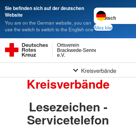
Sie befinden sich auf der deutschen
Sprache wechseln 
Website
You are on the German website, you can
Alles klar
use the switch to switch to the English one
Ortsverein
Brackwede-Senneraum
e.V.
Kreisverbände
Kreisverbände
Lesezeichen -
Servicetelefon