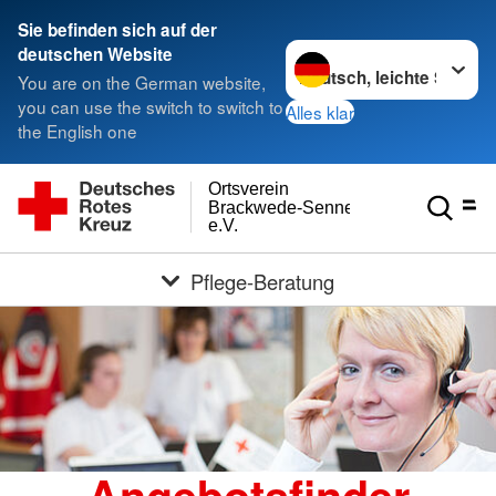
Sie befinden sich auf der
Sprache wechseln zu
deutschen Website
You are on the German website,
you can use the switch to switch to
Alles klar
the English one
Ortsverein
Brackwede-Senneraum
e.V.
Pflege-Beratung
Angebotsfinder