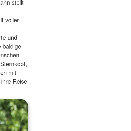
hn stellt
t voller
rte und
 baldige
Menschen
 Sternkopf,
hen mit
ihre Reise