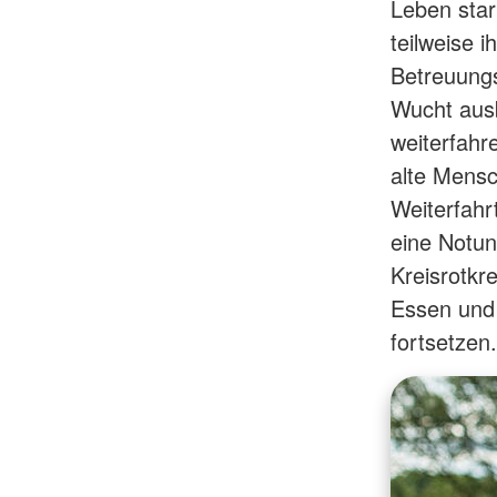
Leben star
teilweise i
Betreuungs
Wucht ausb
weiterfahr
alte Mensc
Weiterfahr
eine Notunt
Kreisrotkr
Essen und
fortsetzen.