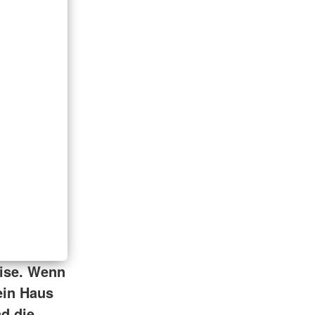
eise. Wenn
ein Haus
nd die