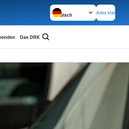
Sprache wechseln zu
Alles klar
penden
Das DRK