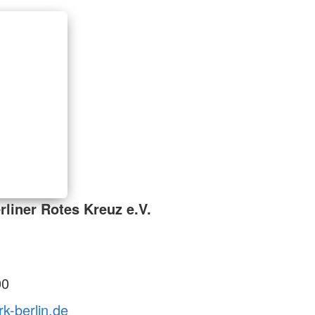
liner Rotes Kreuz e.V.
00
rk-berlin.de