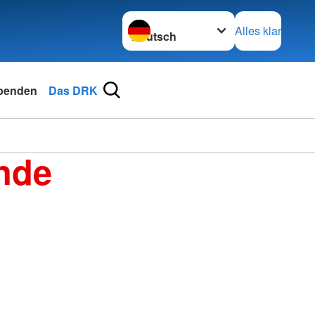
Sprache wechseln zu
Alles klar
penden
Das DRK
nde