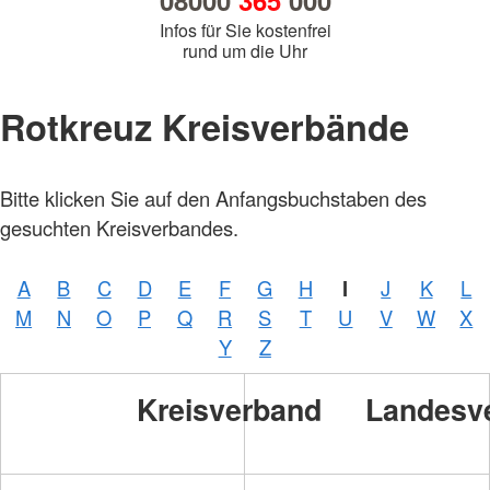
08000
365
000
Infos für Sie kostenfrei
rund um die Uhr
Rotkreuz Kreisverbände
Bitte klicken Sie auf den Anfangsbuchstaben des
gesuchten Kreisverbandes.
A
B
C
D
E
F
G
H
I
J
K
L
M
N
O
P
Q
R
S
T
U
V
W
X
Y
Z
Kreisverband
Landesv