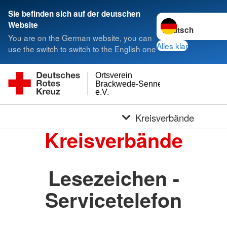
Sie befinden sich auf der deutschen
Sprache wechseln 
Website
You are on the German website, you can
Alles klar
use the switch to switch to the English one
Ortsverein
Brackwede-Senneraum
e.V.
Kreisverbände
Kreisverbände
Lesezeichen -
Servicetelefon