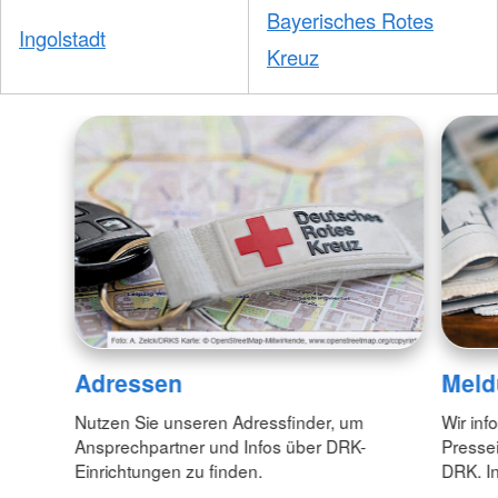
Bayerisches Rotes
Ingolstadt
Kreuz
Adressen
Meld
Nutzen Sie unseren Adressfinder, um
Wir inf
Ansprechpartner und Infos über DRK-
Pressei
Einrichtungen zu finden.
DRK. In