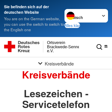
Sie befinden sich auf der
Sprache wechseln zu
deutschen Website
You are on the German website,
you can use the switch to switch to
Alles klar
the English one
Ortsverein
Brackwede-Senneraum
e.V.
Kreisverbände
Kreisverbände
Lesezeichen -
Servicetelefon