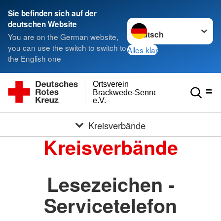
Sie befinden sich auf der
Sprache wechseln zu
deutschen Website
You are on the German website,
you can use the switch to switch to
Alles klar
the English one
Ortsverein
Brackwede-Senneraum
e.V.
Kreisverbände
Kreisverbände
Lesezeichen -
Servicetelefon