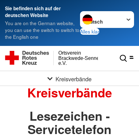
Sie befinden sich auf der
Sprache wechseln zu
deutschen Website
You are on the German website,
you can use the switch to switch to
Alles klar
the English one
Ortsverein
Brackwede-Senneraum
e.V.
Kreisverbände
Kreisverbände
Lesezeichen -
Servicetelefon