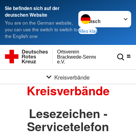
Sie befinden sich auf der
Sprache wechseln zu
deutschen Website
You are on the German website,
you can use the switch to switch to
Alles klar
the English one
Ortsverein
Brackwede-Senneraum
e.V.
Kreisverbände
Kreisverbände
Lesezeichen -
Servicetelefon