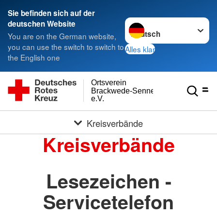
Sie befinden sich auf der
Sprache wechseln zu
deutschen Website
You are on the German website,
you can use the switch to switch to
Alles klar
the English one
Ortsverein
Brackwede-Senneraum
e.V.
Kreisverbände
Kreisverbände
Lesezeichen -
Servicetelefon