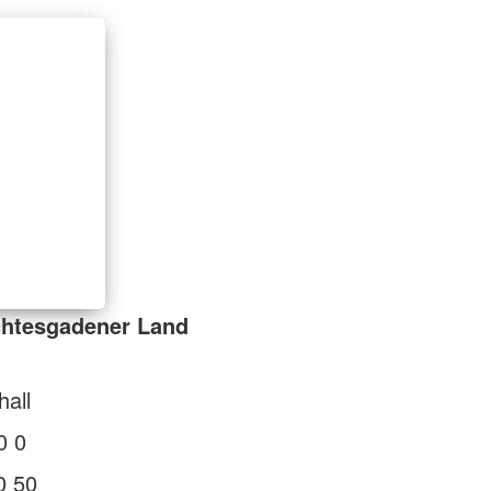
chtesgadener Land
all
0 0
0 50