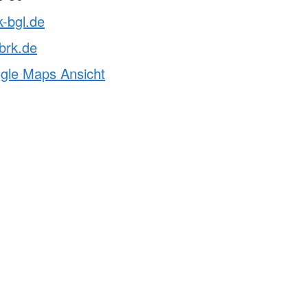
k-bgl.de
brk.de
ogle Maps Ansicht