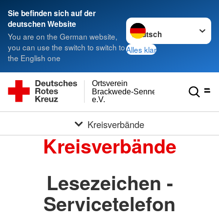
Sie befinden sich auf der
Sprache wechseln zu
deutschen Website
You are on the German website,
you can use the switch to switch to
Alles klar
the English one
Ortsverein
Brackwede-Senneraum
e.V.
Kreisverbände
Kreisverbände
Lesezeichen -
Servicetelefon